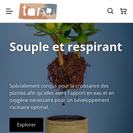
Pots en textile
Souple et respirant
fabriqués dans
notre atelier
Spécialement conçus pour la croissance des
Des pots légers et respirants pour l'intérieur avec
plantes afin qu'elles aient l'apport en eau et en
coupelle étanche intégrée et système de remontée
oxygène nécessaire pour un développement
d'eau par capillarité.
racinaire optimal.
Explorez
Explorer